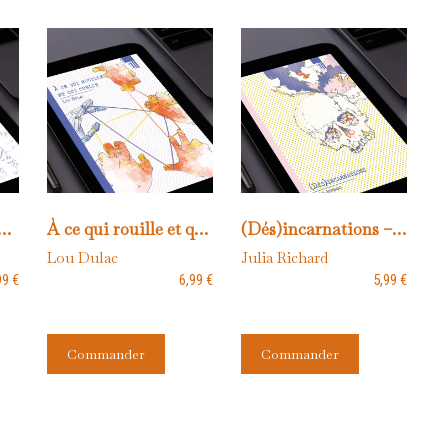
laine – Version numérique
À ce qui rouille et qui oublie – Version numérique
(Dés)incarnations – Version numérique
Lou Dulac
Julia Richard
99
€
6,99
€
5,99
€
Ce
Ce
Commander
Commander
duit
produit
produit
a
a
sieurs
plusieurs
plusieurs
iations.
variations.
variations.