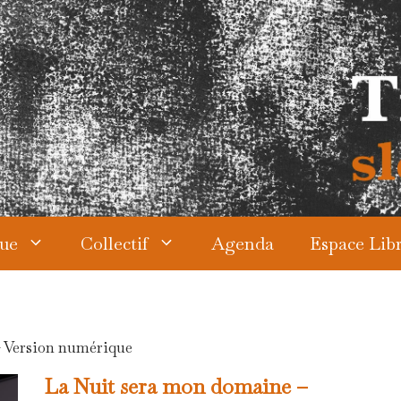
ue
Collectif
Agenda
Espace Libr
– Version numérique
La Nuit sera mon domaine –