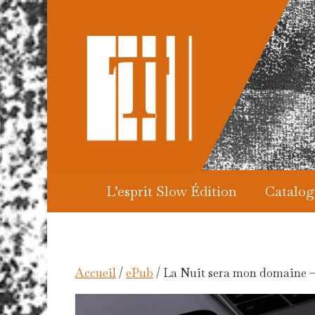
Aller
au
contenu
L’esprit Slow Édition
Catalog
Accueil
/
ePub
/ La Nuit sera mon domaine 