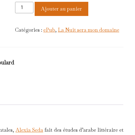
quantité
Ajouter au panier
de
La
Nuit
Catégories :
ePub
,
La Nuit sera mon domaine
sera
mon
domaine
-
oulard
Version
numérique
ntales,
Alexia Seda
fait des études d’arabe littéraire et